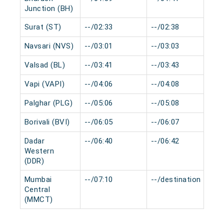
Junction (BH)
Surat (ST)
--/02:33
--/02:38
0
Navsari (NVS)
--/03:01
--/03:03
0
Valsad (BL)
--/03:41
--/03:43
0
Vapi (VAPI)
--/04:06
--/04:08
0
Palghar (PLG)
--/05:06
--/05:08
0
Borivali (BVI)
--/06:05
--/06:07
0
Dadar
--/06:40
--/06:42
0
Western
(DDR)
Mumbai
--/07:10
--/destination
0
Central
(MMCT)